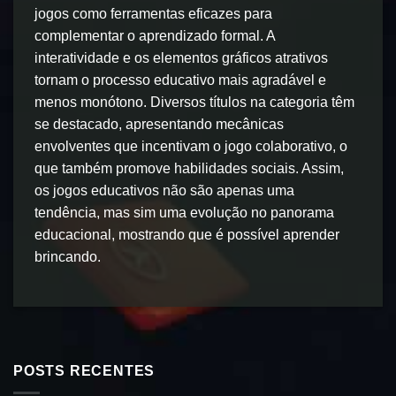
jogos como ferramentas eficazes para
complementar o aprendizado formal. A
interatividade e os elementos gráficos atrativos
tornam o processo educativo mais agradável e
menos monótono. Diversos títulos na categoria têm
se destacado, apresentando mecânicas
envolventes que incentivam o jogo colaborativo, o
que também promove habilidades sociais. Assim,
os jogos educativos não são apenas uma
tendência, mas sim uma evolução no panorama
educacional, mostrando que é possível aprender
brincando.
POSTS RECENTES