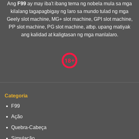
Ang
F99
ay may iba't ibang tema ng nobela mula sa mga
kilalang tagapagbigay ng laro sa mundo tulad ng mga
Geely slot machine, MG+ slot machine, GPI slot machine,
PP slot machine, PG slot machine, atbp. upang matiyak
ang kalidad at kaligtasan ng mga manlalaro.
Categoria
F99
Ação
Quebra-Cabeça
Simulação