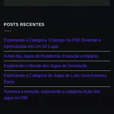
POSTS RECENTES
Explorando a Categoria 'Crianças' no F99: Diversão e
Aprendizado em Um Só Lugar
A Arte dos Jogos de Plataforma: Evolução e Impacto
Explorando o Mundo dos Jogos de Simulação
Explorando a Categoria de Jogos de Luta: Uma Aventura
Épica
Aventura e emoção: explorando a categoria Ação dos
jogos no F99