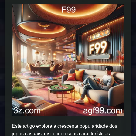
Este artigo explora a crescente popularidade dos
jogos casuais, discutindo suas características,