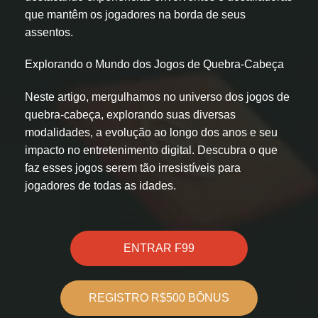
que mantêm os jogadores na borda de seus
assentos.
Explorando o Mundo dos Jogos de Quebra-Cabeça
Neste artigo, mergulhamos no universo dos jogos de
quebra-cabeça, explorando suas diversas
modalidades, a evolução ao longo dos anos e seu
impacto no entretenimento digital. Descubra o que
faz esses jogos serem tão irresistíveis para
jogadores de todas as idades.
ENTRAR F99
REGISTRO R$500 BÔNUS